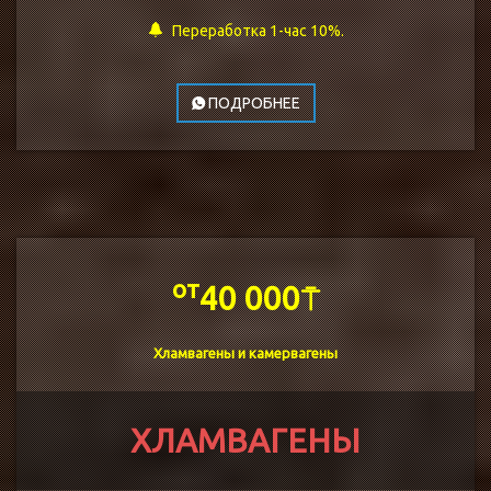
Переработка 1-час 10%.
ПОДРОБНЕЕ
от
40 000⍑
Хламвагены и камервагены
ХЛАМВАГЕНЫ