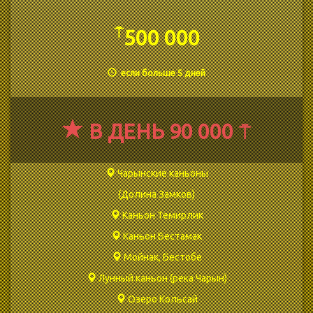
⍑
500 000
если больше 5 дней
В ДЕНЬ 90 000 ⍑
Чарынские каньоны
(Долина Замков)
Каньон Темирлик
Каньон Бестамак
Мойнак, Бестобе
Лунный каньон (река Чарын)
Озеро Кольсай