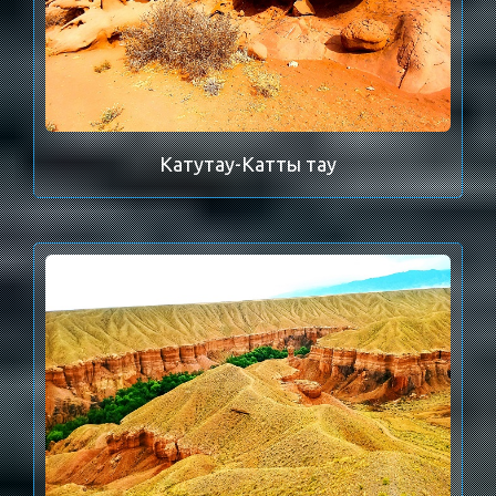
Катутау-Катты тау