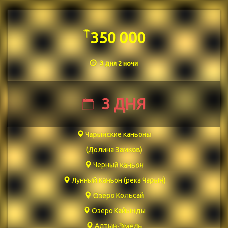
⍑
350 000
3 дня 2 ночи
3 ДНЯ
Чарынские каньоны
(Долина Замков)
Черный каньон
Лунный каньон (река Чарын)
Озеро Кольсай
Озеро Кайынды
Алтын-Эмель