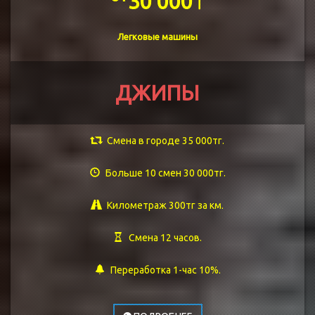
30 000⍑
Легковые машины
ДЖИПЫ
Смена в городе 35 000тг.
Больше 10 смен 30 000тг.
Километраж 300тг за км.
Смена 12 часов.
Переработка 1-час 10%.