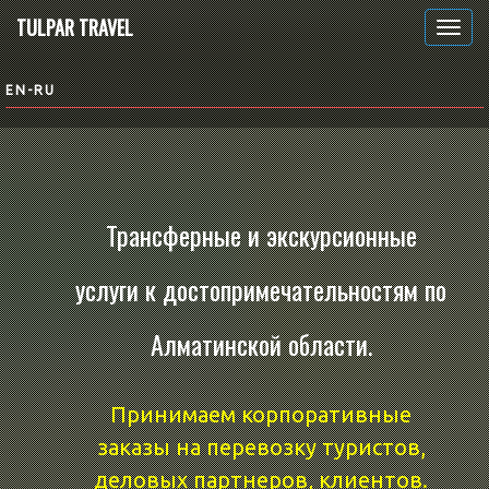
ТULPAR TRAVEL
Туристическое такси
EN-RU
Трансферные и экскурсионные
услуги к достопримечательностям по
кин
Алматинской области.
В ра
обе
Принимаем корпоративные
нео
заказы на перевозку туристов,
на
деловых партнеров, клиентов.