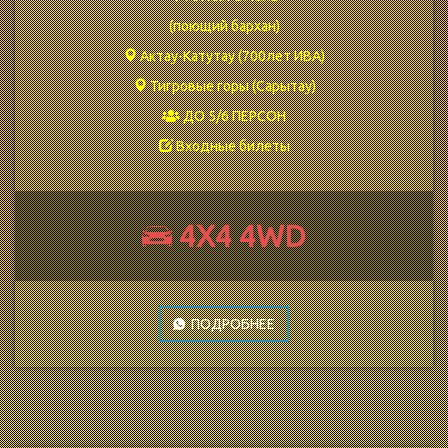
(поющий бархан)
Актау-Катутау (700лет ИВА)
Тигровые горы (Сарытау)
ДО 5/6 ПЕРСОН
Входные билеты
4Х4 4WD
ПОДРОБНЕЕ