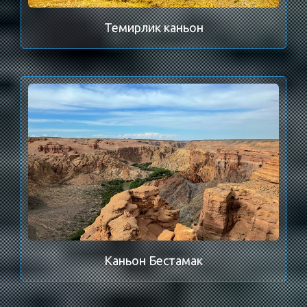
Темирлик каньон
Каньон Бестамак