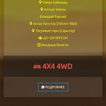
Озеро Кайынды
Алтын-Эмель
(поющий бархан)
Актау-Катутау (700лет ИВА)
Тигровые горы (Сарытау)
ДО 5/6 ПЕРСОН
Входные билеты
4Х4 4WD
ПОДРОБНЕЕ